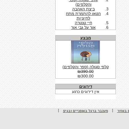
והקלפים)
ביצת האהבה
הטאו להתמרת מתח
לחיוניות
חיי טנטרה
אור על גבי אור
מבצע
קלפי סגולה (ספר והקלפים)
₪390.00
₪300.00
דירוגים
אין דירוגים כרגע
 באזור
|
מענבר ברגל באופניים ובגיפ
|