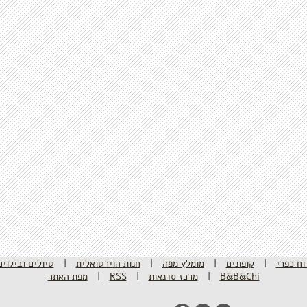
וח כפרי
|
קופונים
|
מומלץ מפה
|
חנות הוירטואלית
|
טיולים ובילוים
B&B&Chi
|
מרכז סדנאות
|
RSS
|
מפת האתר