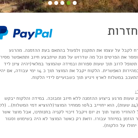
חזרות
כרח לקבל על עצמו את התקנון ולפעול בהתאם בעת ההזמנה. מהרגע
ומסר את הפרטים וכל מה שדרוש על מנת שיתבצע חיוב ותתאפשר מסיר
תטופל לרוב תוך שעות ספורות ובמידה שהמוצר במלאי(יהיה ציון ליד
המוצר), אזי הוא ישלח ללקוח במהירות האפשרית. הלקוח יקבל את המוצר תוך כ 14 ימי עבודה, 
תעכב במשלוח לארץ ויגיע תוך כשבועיים לידי הלקוח.
:
יש אפשרות לבטל הזמנה תוך 24 שעות מרגע ביצוע ההזמנה ללא חיוב ומבוכה. במידה והלקוח יבקש
לבטל הזמנה לאחר פרק זמן זה(24 שעות), הוא יחוייב ב10% ממחיר המוצר(להוציא דמי המשלוח).. 
אשר מעוניין להחזיר מוצר, יכול להחזיר מוצר תוך 21 יום ויקבל זיכוי לקניה בחנותינו, אבל מוצר אשר
 הוזמן במיוחד עבורו. וזאת רק כאשר המוצר לא היה בשימוש וסגור
חולו על הלקוח).