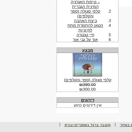
– טיפוח האנרגיה
המינית הגברית
קלפי סגולה (ספר
והקלפים)
ביצת האהבה
הטאו להתמרת מתח
לחיוניות
חיי טנטרה
אור על גבי אור
מבצע
קלפי סגולה (ספר והקלפים)
₪390.00
₪300.00
דירוגים
אין דירוגים כרגע
 באזור
|
מענבר ברגל באופניים ובגיפ
|