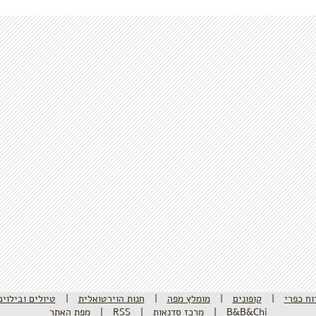
וח כפרי
|
קופונים
|
מומלץ מפה
|
חנות הוירטואלית
|
טיולים ובילוים
B&B&Chi
|
מרכז סדנאות
|
RSS
|
מפת האתר