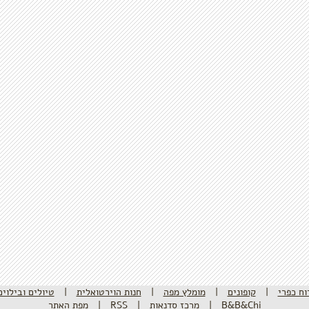
וח כפרי
|
קופונים
|
מומלץ מפה
|
חנות הוירטואלית
|
טיולים ובילוים
B&B&Chi
|
מרכז סדנאות
|
RSS
|
מפת האתר