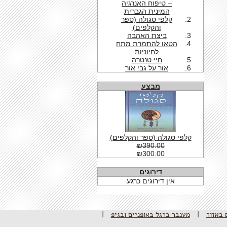
– טיפוח האנרגיה
המינית הגברית
קלפי סגולה (ספר
והקלפים)
ביצת האהבה
הטאו להתמרת מתח
לחיוניות
חיי טנטרה
אור על גבי אור
מבצע
קלפי סגולה (ספר והקלפים)
₪390.00
₪300.00
דירוגים
אין דירוגים כרגע
 באזור
|
מענבר ברגל באופניים ובגיפ
|